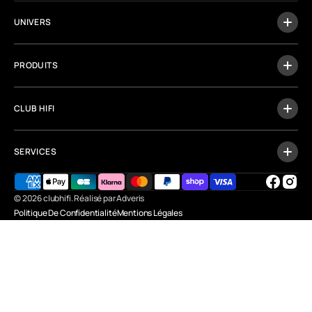
UNIVERS
PRODUITS
CLUB HIFI
SERVICES
Facebo
Inst
© 2026
clubhifi
.
Réalisé par Adveris
Politique De Confidentialité
Mentions Légales