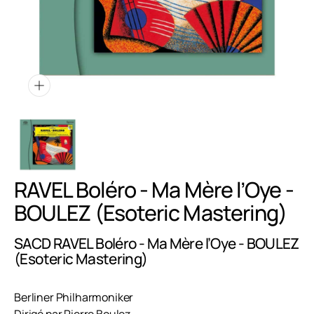
1
dans
la
vue
galerie
RAVEL Boléro - Ma Mère l’Oye -
BOULEZ (Esoteric Mastering)
SACD RAVEL Boléro - Ma Mère l’Oye - BOULEZ
(Esoteric Mastering)
Berliner Philharmoniker