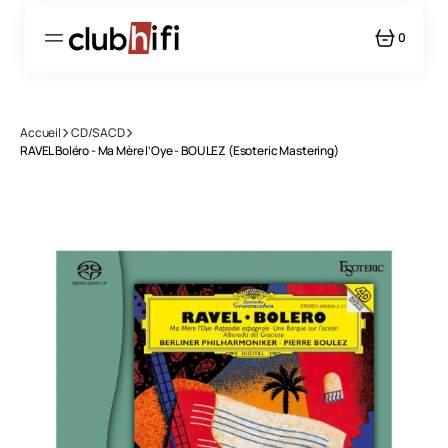
PASSER
AU
CONTENU
0
0
ARTICLE
Accueil
CD/SACD
RAVEL Boléro - Ma Mère l’Oye - BOULEZ (Esoteric Mastering)
Ouvrir
le
média