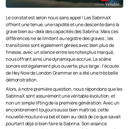
Le constat est selon nous sans appel ! Les SabrinaX
offrent une tenue, une rapidité et une descente dans la
grave bien au-delà des capacités des Sabrina. Mais ces
différences ne se limitent au registre des graves ; les
transitoires sont également gérées avec bien plus de
finesse, avec un silence entre les notes plus marqué,
nous offrant ainsi une dynamique accrue. La scène
sonore est également plus ouverte, plus large : l’écoute
de Hey Now de London Grammar en a été une très belle
démonstration.
Alors, à notre première question, nous répondons que les
SabrinaX sont assurément une véritable évolution, et
non un simple lifting de la première génération. Avec un
encombrement toujours aussi bien maîtrisé, cette
nouvelle mouture va bel et bien au-delà de ce que savait
pourtant déjà si bien faire la Sabrina. Son aisance