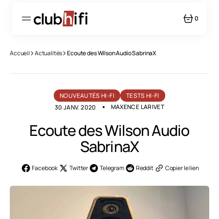
PASSER
AU
CONTENU
0
0
ARTICLE
Accueil
Actualités
Ecoute des Wilson Audio SabrinaX
NOUVEAUTÉS HI-FI
TESTS HI-FI
MAXENCE LARIVET
30 JANV. 2020
Ecoute des Wilson Audio
SabrinaX
Facebook
Twitter
Telegram
Reddit
Copier le lien