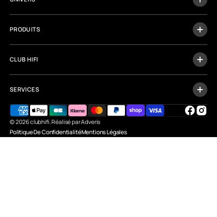
PRODUITS
CLUB HIFI
SERVICES
Facebo
Inst
© 2026
clubhifi
.
Réalisé par Adveris
Politique De Confidentialité
Mentions Légales